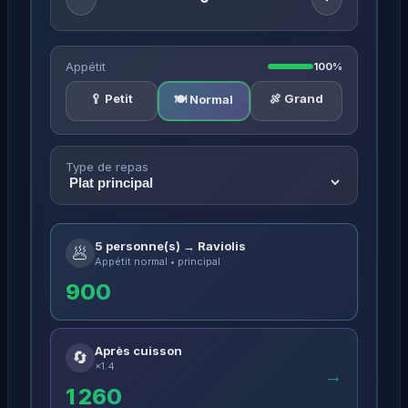
Appétit
100%
🥄 Petit
🍖 Grand
🍽️ Normal
Type de repas
5 personne(s) → Raviolis
🥟
Appétit normal • principal
900
Après cuisson
🔄
×1.4
→
1 260