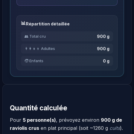
Répartition détaillée
900 g
👥 Total cru
900 g
👨‍👩‍👧‍👦 Adultes
0 g
🧒 Enfants
Quantité calculée
Pour
5 personne(s)
, prévoyez environ
900 g de
raviolis crus
en plat principal (soit ~1260 g
cuits
).