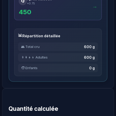
🔄
×0.75
→
450
Répartition détaillée
600 g
👥 Total cru
600 g
👨‍👩‍👧‍👦 Adultes
0 g
🧒 Enfants
Quantité calculée