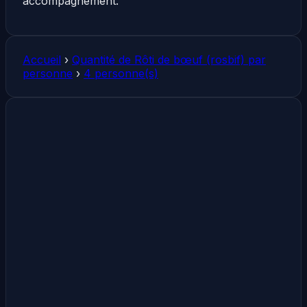
accompagnement.
Accueil
›
Quantité de Rôti de bœuf (rosbif) par
personne
›
4 personne(s)