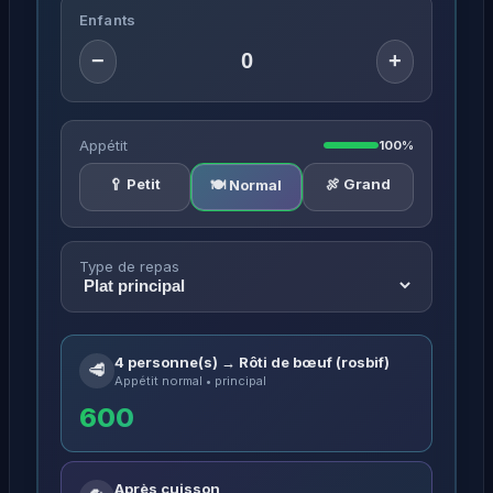
Enfants
−
+
Appétit
100%
🥄 Petit
🍖 Grand
🍽️ Normal
Type de repas
4 personne(s) → Rôti de bœuf (rosbif)
🥩
Appétit normal • principal
600
Après cuisson