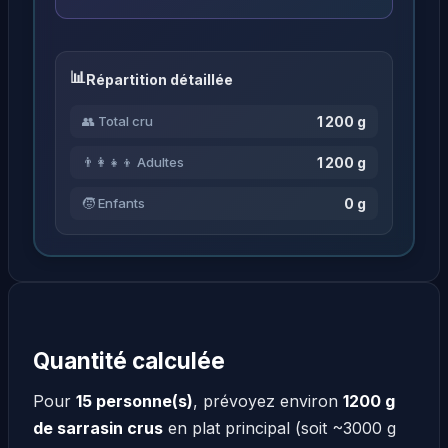
Répartition détaillée
1 200 g
👥 Total cru
1 200 g
👨‍👩‍👧‍👦 Adultes
0 g
🧒 Enfants
Quantité calculée
Pour
15 personne(s)
, prévoyez environ
1200 g
de sarrasin crus
en plat principal (soit ~3000 g