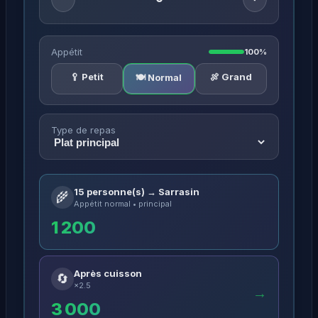
Appétit
100%
🥄 Petit
🍖 Grand
🍽️ Normal
Type de repas
15 personne(s) → Sarrasin
🌾
Appétit normal • principal
1 200
Après cuisson
🔄
×2.5
→
3 000