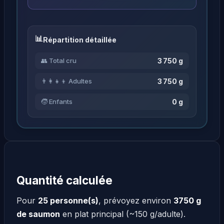
Répartition détaillée
3 750 g
👥 Total cru
3 750 g
👨‍👩‍👧‍👦 Adultes
0 g
🧒 Enfants
Quantité calculée
Pour
25 personne(s)
, prévoyez environ
3750 g
de saumon
en plat principal (~150 g/adulte).