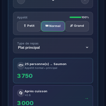
Appétit
100%
🥄 Petit
🍖 Grand
🍽️ Normal
Type de repas
25 personne(s) → Saumon
🐟
Appétit normal • principal
3 750
Après cuisson
🔄
×0.8
→
3 000