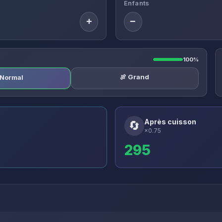
Enfants
+
−
100%
🍖 Grand
️ Normal
Après cuisson
🔄
×0.75
295