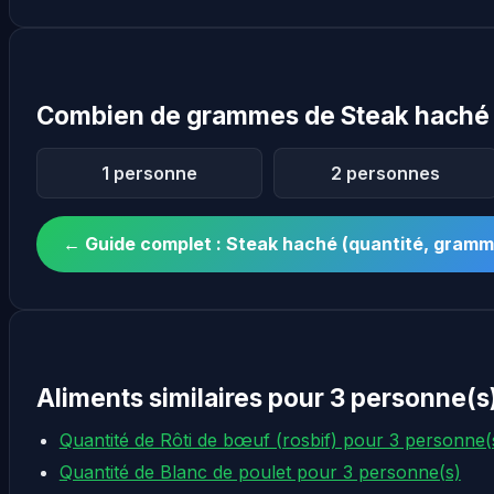
Combien de grammes de Steak haché 
1 personne
2 personnes
← Guide complet : Steak haché (quantité, gram
Aliments similaires pour 3 personne(s
Quantité de Rôti de bœuf (rosbif) pour 3 personne(
Quantité de Blanc de poulet pour 3 personne(s)