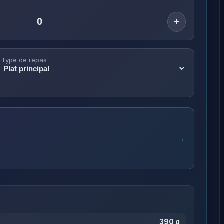
+
Type de repas
→
390 g