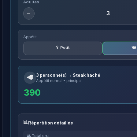
Adultes
−
Appétit
🥄 Petit
🍽
3 personne(s) → Steak haché
🥩
Appétit normal • principal
390
Répartition détaillée
👥 Total cru