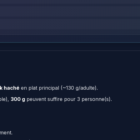
ak haché
en plat principal (~130 g/adulte).
ple),
300 g
peuvent suffire pour 3 personne(s).
ement.