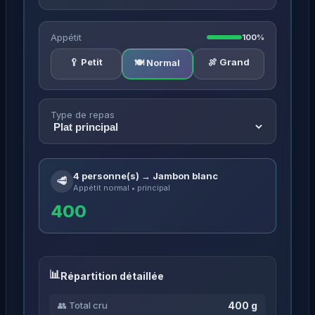
Appétit
100%
🥄 Petit
🍖 Grand
🍽️ Normal
Type de repas
4 personne(s) → Jambon blanc
🥩
Appétit normal • principal
400
Répartition détaillée
400 g
👥 Total cru