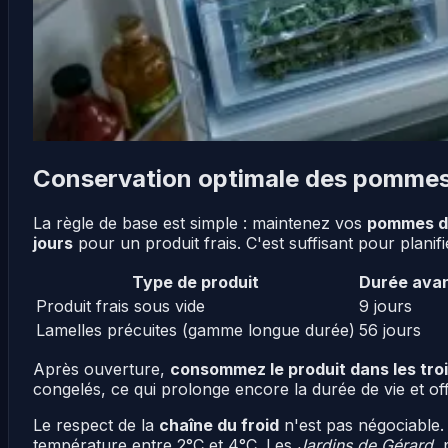
Conservation optimale des pommes 
La règle de base est simple : maintenez vos
pommes de
jours
pour un produit frais. C'est suffisant pour planifi
Type de produit
Durée avan
Produit frais sous vide
9 jours
Lamelles précuites (gamme longue durée)
56 jours
Après ouverture,
consommez le produit dans les troi
congelés, ce qui prolonge encore la durée de vie et o
Le respect de la
chaîne du froid
n'est pas négociable.
température entre 2°C et 4°C. Les
Jardins de Gérard
,