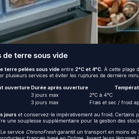
de terre sous vide
 terre pelées sous vide
entre
2°C et 4°C
. À cette plage 
er plusieurs services et éviter les ruptures de dernière minu
t ouverture
Durée après ouverture
Températ
3 jours max
2°C à 4°C
3 jours max
Frais et sec / froid 
s jours
et conservez-le impérativement au froid. Certains 
ffre une souplesse supplémentaire pour la gestion des stock
 Le service
ChronoFresh
garantit un transport en moins de 
 producteur français basé en Drôme, livrent leurs légumes 