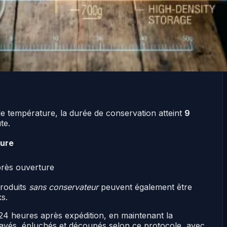
de température, la durée de conservation atteint
9
te.
ure
après ouverture
produits
sans conservateur
peuvent également être
s.
24 heures après expédition, en maintenant la
lavés, épluchés et découpés selon ce protocole, avec