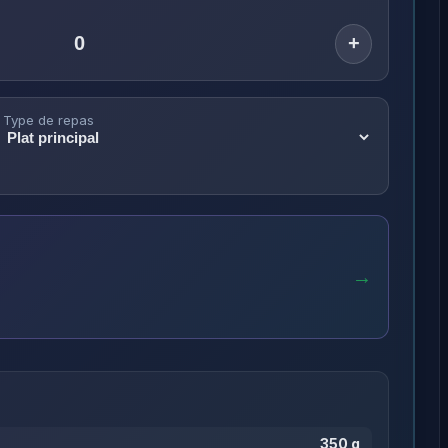
+
Type de repas
→
350 g