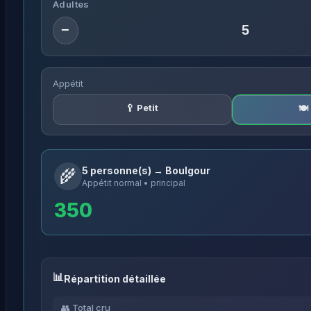
Adultes
−
Appétit
🥄 Petit
🍽
5 personne(s) → Boulgour
🌾
Appétit normal • principal
350
Répartition détaillée
👥 Total cru