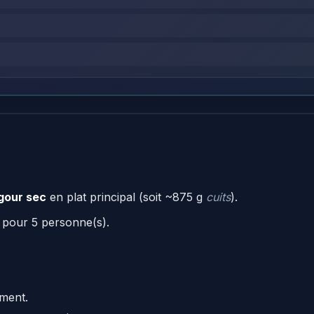
gour sec
en plat principal (soit ~875 g
cuits
).
 pour 5 personne(s).
ement.