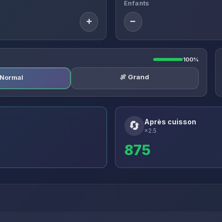
Enfants
+
−
100%
🍖 Grand
️ Normal
Après cuisson
🔄
×2.5
875