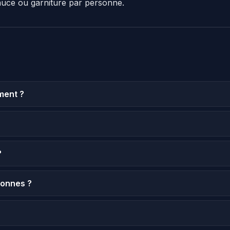
auce ou garniture par personne.
ment ?
?
sonnes ?