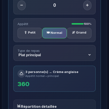
−
+
Appétit
100%
🥄 Petit
🍖 Grand
🍽️ Normal
Type de repas
3 personne(s) → Crème anglaise
🍮
Appétit normal • principal
360
Répartition détaillée