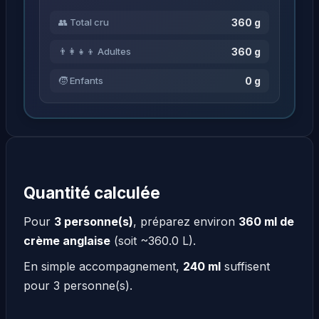
360 g
👥 Total cru
360 g
👨‍👩‍👧‍👦 Adultes
0 g
🧒 Enfants
Quantité calculée
Pour
3 personne(s)
, préparez environ
360 ml de
crème anglaise
(soit ~360.0 L).
En simple accompagnement,
240 ml
suffisent
pour 3 personne(s).