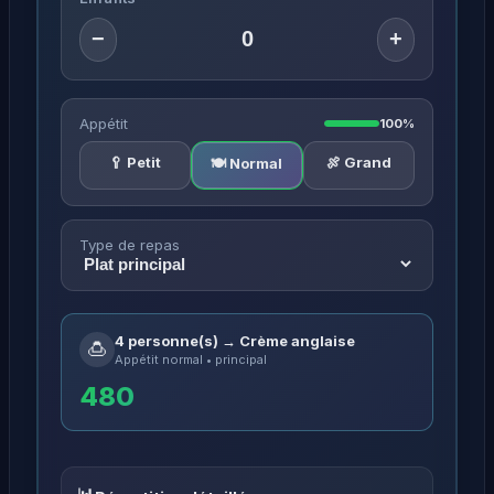
−
+
Appétit
100%
🥄 Petit
🍖 Grand
🍽️ Normal
Type de repas
4 personne(s) → Crème anglaise
🍮
Appétit normal • principal
480