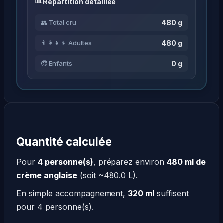
Répartition détaillée
480 g
👥 Total cru
480 g
👨‍👩‍👧‍👦 Adultes
0 g
🧒 Enfants
Quantité calculée
Pour
4 personne(s)
, préparez environ
480 ml de
crème anglaise
(soit ~480.0 L).
En simple accompagnement,
320 ml
suffisent
pour 4 personne(s).