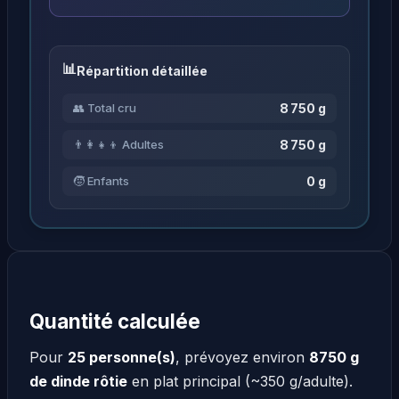
Répartition détaillée
8 750 g
👥 Total cru
8 750 g
👨‍👩‍👧‍👦 Adultes
0 g
🧒 Enfants
Quantité calculée
Pour
25 personne(s)
, prévoyez environ
8750 g
de dinde rôtie
en plat principal (~350 g/adulte).