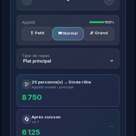
Appétit
100%
🥄 Petit
🍖 Grand
🍽️ Normal
Type de repas
25 personne(s) → Dinde rôtie
🦃
Appétit normal • principal
8 750
Après cuisson
🔄
×0.7
→
6 125