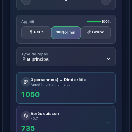
Appétit
100%
🥄 Petit
🍖 Grand
🍽️ Normal
Type de repas
3 personne(s) → Dinde rôtie
🦃
Appétit normal • principal
1 050
Après cuisson
🔄
×0.7
→
735