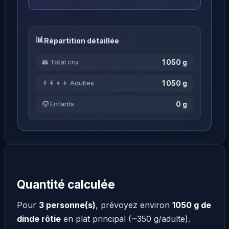
Répartition détaillée
1 050 g
👥 Total cru
1 050 g
👨‍👩‍👧‍👦 Adultes
0 g
🧒 Enfants
Quantité calculée
Pour
3 personne(s)
, prévoyez environ
1050 g de
dinde rôtie
en plat principal (~350 g/adulte).