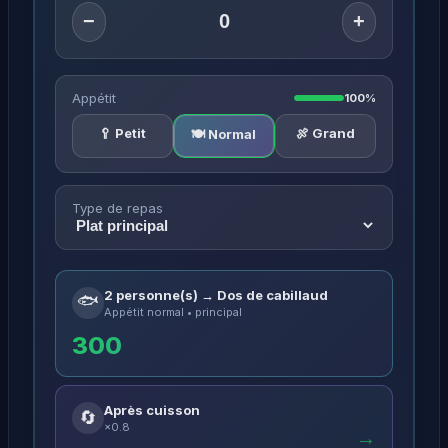
−
+
Appétit
100%
🥄 Petit
🍖 Grand
🍽️ Normal
Type de repas
2 personne(s) → Dos de cabillaud
🐟
Appétit normal • principal
300
Après cuisson
🔄
×0.8
→