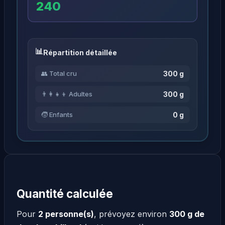
240
Répartition détaillée
300 g
👥 Total cru
300 g
👨‍👩‍👧‍👦 Adultes
0 g
🧒 Enfants
Quantité calculée
Pour
2 personne(s)
, prévoyez environ
300 g de