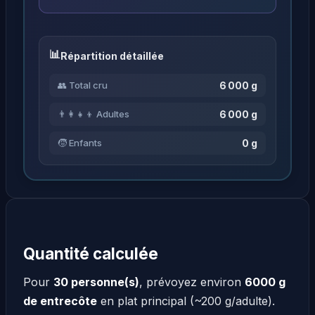
Répartition détaillée
6 000 g
👥 Total cru
6 000 g
👨‍👩‍👧‍👦 Adultes
0 g
🧒 Enfants
Quantité calculée
Pour
30 personne(s)
, prévoyez environ
6000 g
de entrecôte
en plat principal (~200 g/adulte).