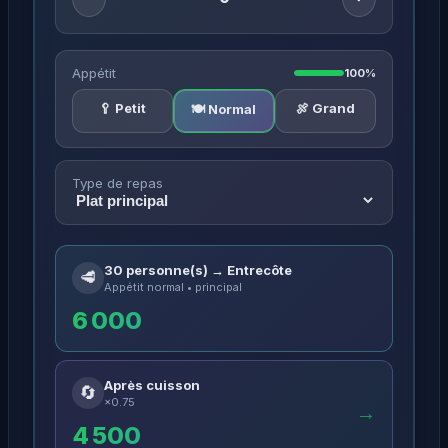
Appétit
100%
🥄 Petit
🍖 Grand
🍽️ Normal
Type de repas
30 personne(s) → Entrecôte
🥩
Appétit normal • principal
6 000
Après cuisson
🔄
×0.75
→
4 500