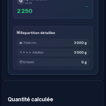
🔄
×0.75
→
2 250
Répartition détaillée
3 000 g
👥 Total cru
3 000 g
👨‍👩‍👧‍👦 Adultes
0 g
🧒 Enfants
Quantité calculée