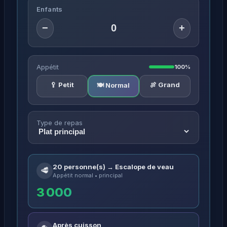
Enfants
−
+
Appétit
100%
🥄 Petit
🍖 Grand
🍽️ Normal
Type de repas
20 personne(s) → Escalope de veau
🥩
Appétit normal • principal
3 000
Après cuisson