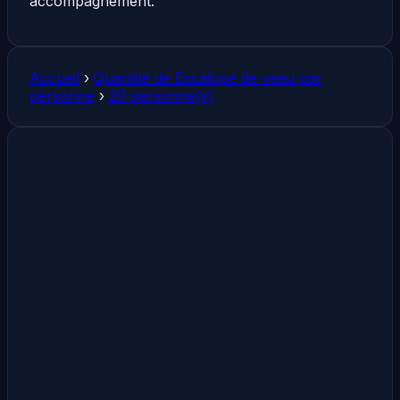
accompagnement.
Accueil
›
Quantité de Escalope de veau par
personne
›
20 personne(s)