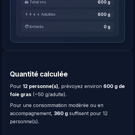
600 g
👥 Total cru
600 g
👨‍👩‍👧‍👦 Adultes
0 g
🧒 Enfants
Quantité calculée
Pour
12 personne(s)
, prévoyez environ
600 g de
foie gras
(~50 g/adulte).
Pour une consommation modérée ou en
accompagnement,
360 g
suffisent pour 12
personne(s).