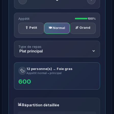
Appétit
100%
🥄 Petit
🍖 Grand
🍽️ Normal
Type de repas
12 personne(s) → Foie gras
🦆
Appétit normal • principal
600
Répartition détaillée