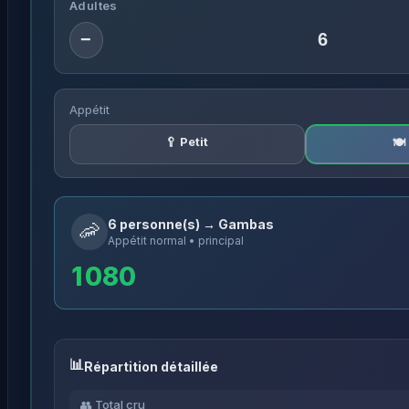
Adultes
−
Appétit
🥄 Petit
🍽
6 personne(s) → Gambas
🦐
Appétit normal • principal
1 080
Répartition détaillée
👥 Total cru