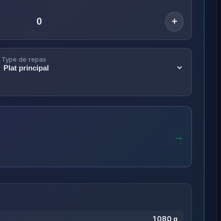
+
Type de repas
→
1 080 g