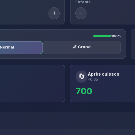
Enfants
+
−
100%
🍖 Grand
️ Normal
Après cuisson
🔄
×0.65
700