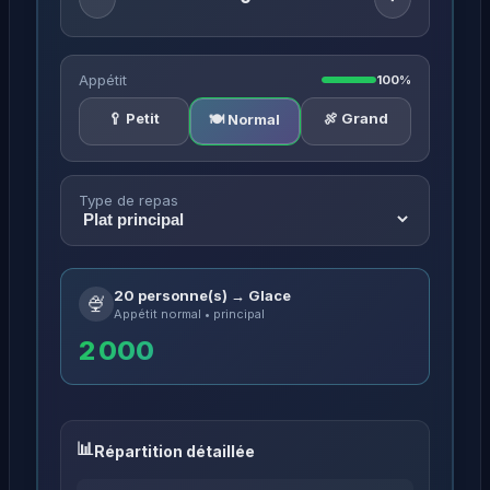
Appétit
100%
🥄 Petit
🍖 Grand
🍽️ Normal
Type de repas
20 personne(s) → Glace
🍨
Appétit normal • principal
2 000
Répartition détaillée