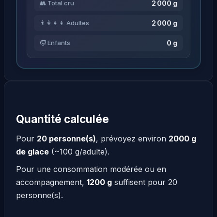
2 000 g
👥 Total cru
2 000 g
👨‍👩‍👧‍👦 Adultes
0 g
🧒 Enfants
Quantité calculée
Pour
20 personne(s)
, prévoyez environ
2000 g
de glace
(~100 g/adulte).
Pour une consommation modérée ou en
accompagnement,
1200 g
suffisent pour 20
personne(s).