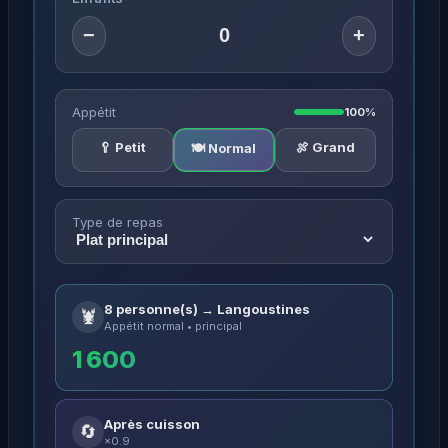
−
+
Appétit
100%
🥄 Petit
🍖 Grand
🍽️ Normal
Type de repas
8 personne(s) → Langoustines
🦞
Appétit normal • principal
1 600
Après cuisson
🔄
×0.9