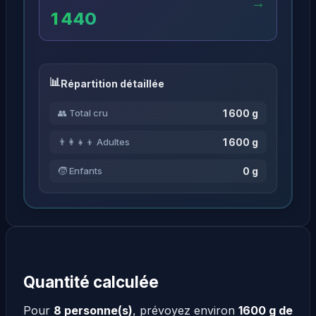
→
1 440
Répartition détaillée
1 600 g
👥 Total cru
1 600 g
👨‍👩‍👧‍👦 Adultes
0 g
🧒 Enfants
Quantité calculée
Pour
8 personne(s)
, prévoyez environ
1600 g de