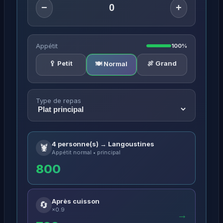
−
+
Appétit
100%
🥄 Petit
🍖 Grand
🍽️ Normal
Type de repas
4 personne(s) → Langoustines
🦞
Appétit normal • principal
800
Après cuisson
🔄
×0.9
→