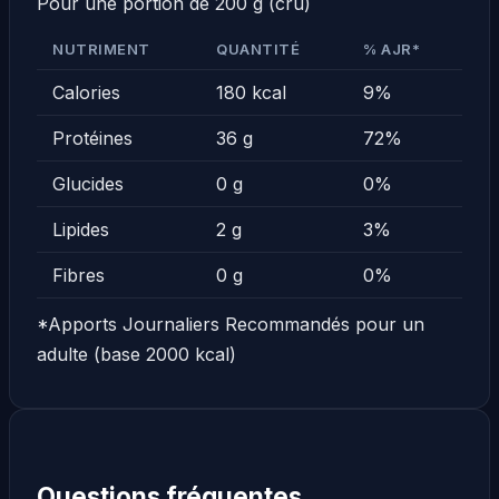
Pour une portion de 200 g (cru)
NUTRIMENT
QUANTITÉ
% AJR*
Calories
180 kcal
9%
Protéines
36 g
72%
Glucides
0 g
0%
Lipides
2 g
3%
Fibres
0 g
0%
*Apports Journaliers Recommandés pour un
adulte (base 2000 kcal)
Questions fréquentes