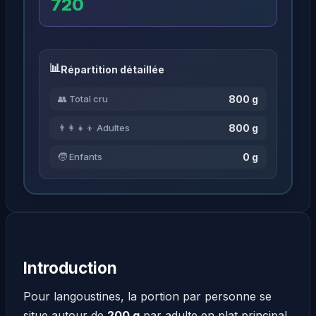
720
Répartition détaillée
800 g
👥 Total cru
800 g
👨‍👩‍👧‍👦 Adultes
0 g
🧒 Enfants
Introduction
Pour langoustines, la portion par personne se
situe autour de
200 g
par adulte en plat principal,