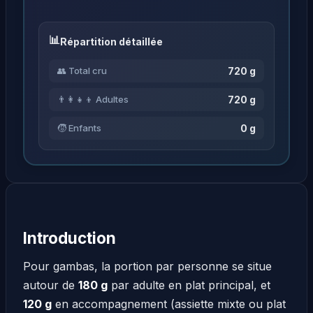
Répartition détaillée
720 g
👥 Total cru
720 g
👨‍👩‍👧‍👦 Adultes
0 g
🧒 Enfants
Introduction
Pour gambas, la portion par personne se situe
autour de
180 g
par adulte en plat principal, et
120 g
en accompagnement (assiette mixte ou plat