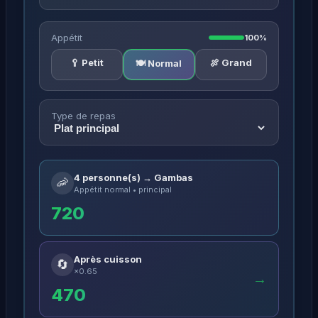
Appétit
100%
🥄 Petit
🍖 Grand
🍽️ Normal
Type de repas
4 personne(s) → Gambas
🦐
Appétit normal • principal
720
Après cuisson
🔄
×0.65
→
470