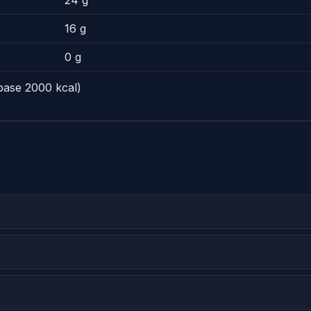
24 g
16 g
0 g
base 2000 kcal)