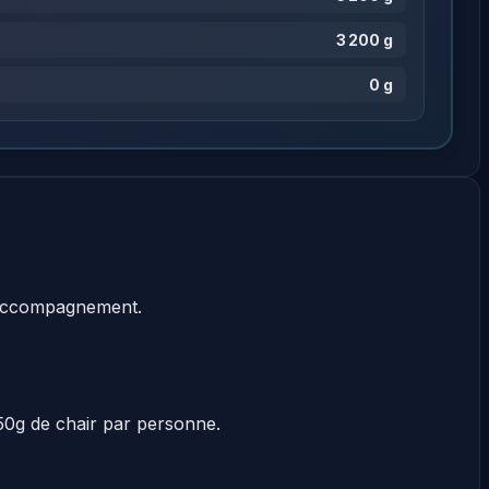
3 200 g
0 g
ccompagnement.
250g de chair par personne.