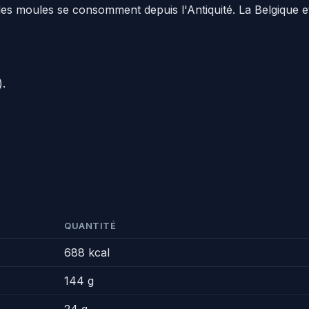
s moules se consomment depuis l'Antiquité. La Belgique et 
).
QUANTITÉ
688 kcal
144 g