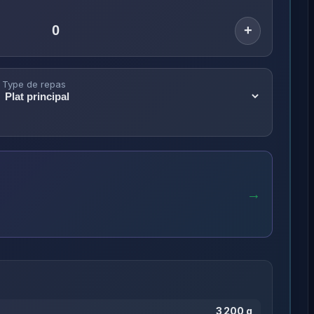
+
Type de repas
→
3 200 g