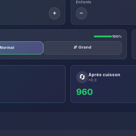
Enfants
+
−
100%
🍖 Grand
️ Normal
Après cuisson
🔄
×0.3
960