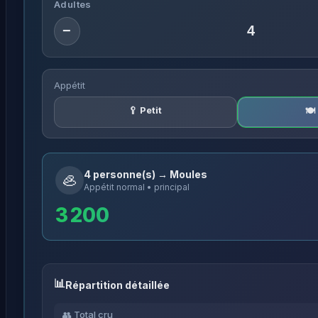
Adultes
−
Appétit
🥄 Petit
🍽
4 personne(s) → Moules
🦪
Appétit normal • principal
3 200
Répartition détaillée
👥 Total cru