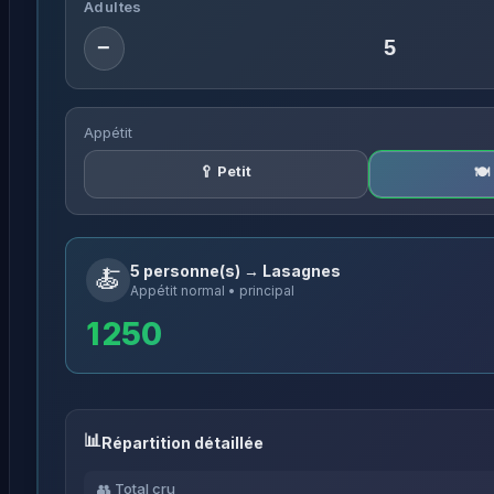
Adultes
−
Appétit
🥄 Petit
🍽
5 personne(s) → Lasagnes
🍝
Appétit normal • principal
1 250
Répartition détaillée
👥 Total cru