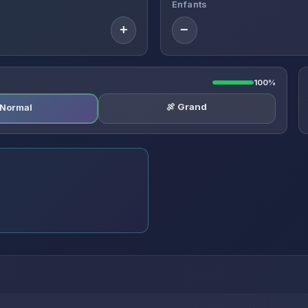
Enfants
+
−
100%
🍖 Grand
️ Normal