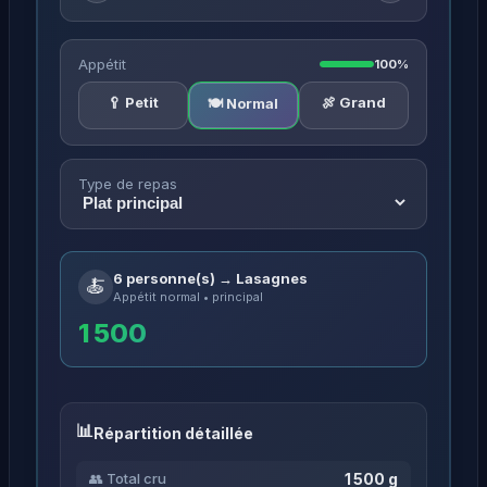
Appétit
100%
🥄 Petit
🍖 Grand
🍽️ Normal
Type de repas
6 personne(s) → Lasagnes
🍝
Appétit normal • principal
1 500
Répartition détaillée
1 500 g
👥 Total cru