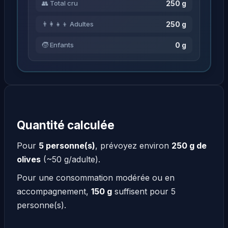
250 g
👥 Total cru
250 g
👨‍👩‍👧‍👦 Adultes
0 g
🧒 Enfants
Quantité calculée
Pour
5 personne(s)
, prévoyez environ
250 g de
olives
(~50 g/adulte).
Pour une consommation modérée ou en
accompagnement,
150 g
suffisent pour 5
personne(s).