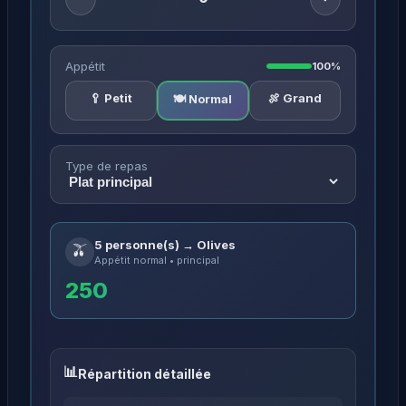
Appétit
100%
🥄 Petit
🍖 Grand
🍽️ Normal
Type de repas
5 personne(s) → Olives
🫒
Appétit normal • principal
250
Répartition détaillée