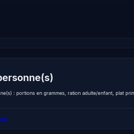
 personne(s)
nne(s) : portions en grammes, ration adulte/enfant, plat p
e(s)