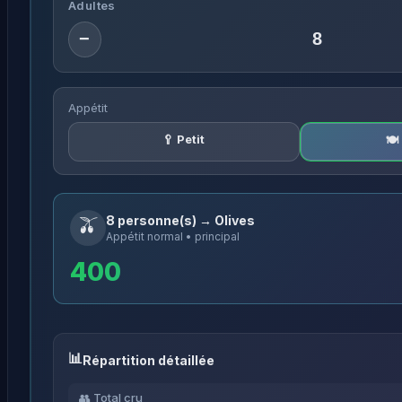
Adultes
−
Appétit
🥄 Petit
🍽
🫒
8 personne(s) → Olives
Appétit normal • principal
400
Répartition détaillée
👥 Total cru