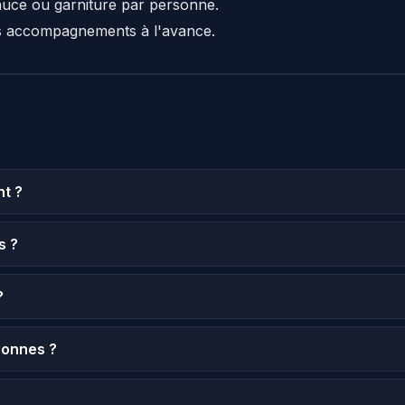
auce ou garniture par personne.
s accompagnements à l'avance.
t ?
s ?
?
sonnes ?