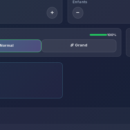
Enfants
+
−
100%
🍖 Grand
️ Normal