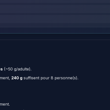
es
(~50 g/adulte).
ement,
240 g
suffisent pour 8 personne(s).
ement.