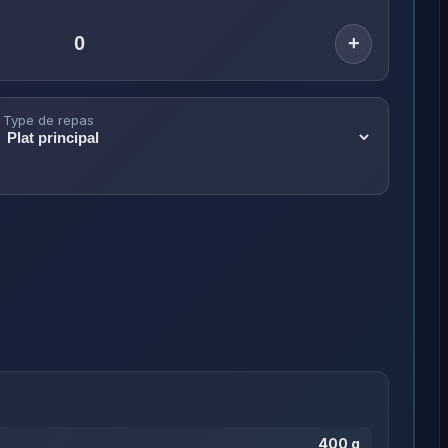
+
Type de repas
400 g