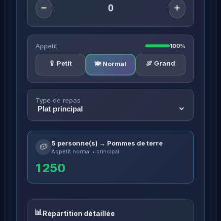
−
+
Appétit
100%
🥄 Petit
🍖 Grand
🍽️ Normal
Type de repas
5 personne(s) → Pommes de terre
🥔
Appétit normal • principal
1 250
Répartition détaillée