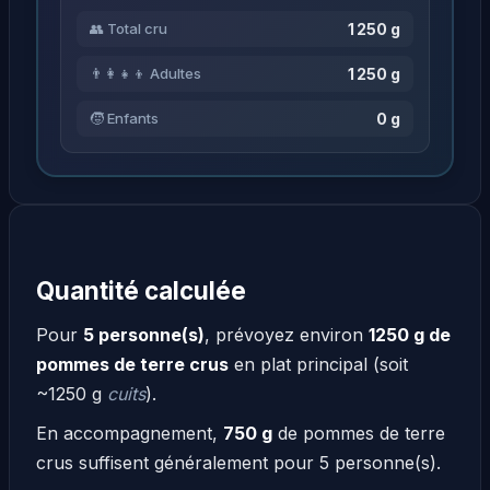
1 250 g
👥 Total cru
1 250 g
👨‍👩‍👧‍👦 Adultes
0 g
🧒 Enfants
Quantité calculée
Pour
5 personne(s)
, prévoyez environ
1250 g de
pommes de terre crus
en plat principal (soit
~1250 g
cuits
).
En accompagnement,
750 g
de pommes de terre
crus suffisent généralement pour 5 personne(s).