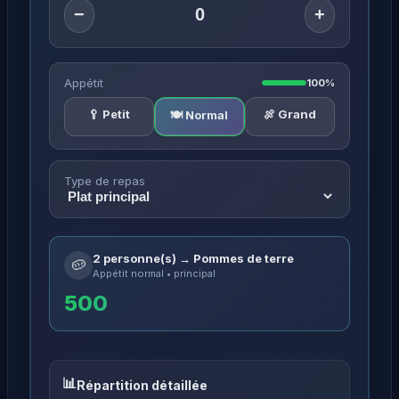
−
+
Appétit
100%
🥄 Petit
🍖 Grand
🍽️ Normal
Type de repas
2 personne(s) → Pommes de terre
🥔
Appétit normal • principal
500
Répartition détaillée