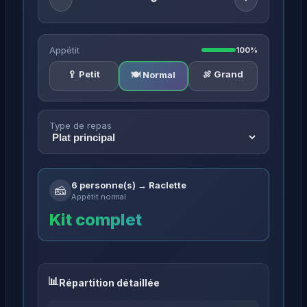
Appétit
100%
🥄 Petit
🍖 Grand
🍽️ Normal
Type de repas
6 personne(s) → Raclette
🧀
Appétit normal
Kit complet
Répartition détaillée