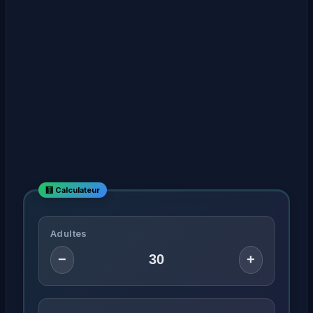
Adultes
−
+