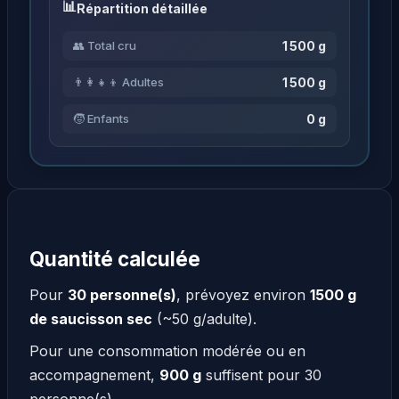
Répartition détaillée
1 500 g
👥 Total cru
1 500 g
👨‍👩‍👧‍👦 Adultes
0 g
🧒 Enfants
Quantité calculée
Pour
30 personne(s)
, prévoyez environ
1500 g
de saucisson sec
(~50 g/adulte).
Pour une consommation modérée ou en
accompagnement,
900 g
suffisent pour 30