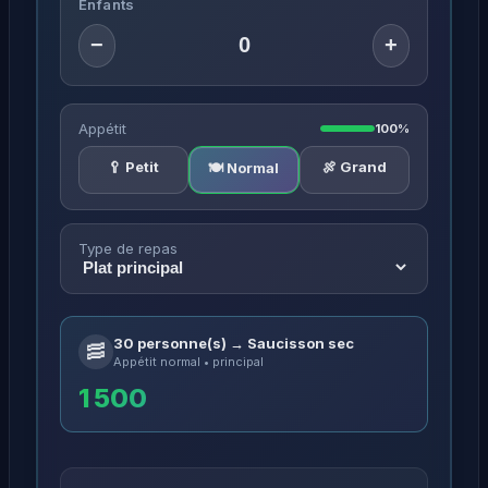
Enfants
−
+
Appétit
100%
🥄 Petit
🍖 Grand
🍽️ Normal
Type de repas
30 personne(s) → Saucisson sec
🥓
Appétit normal • principal
1 500