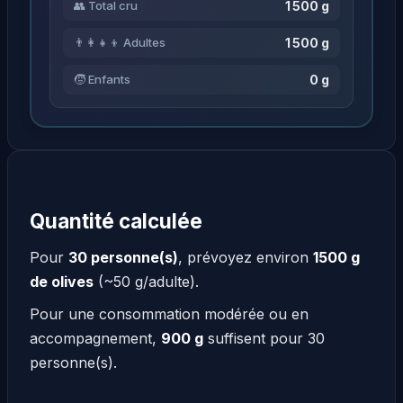
1 500 g
👥 Total cru
1 500 g
👨‍👩‍👧‍👦 Adultes
0 g
🧒 Enfants
Quantité calculée
Pour
30 personne(s)
, prévoyez environ
1500 g
de olives
(~50 g/adulte).
Pour une consommation modérée ou en
accompagnement,
900 g
suffisent pour 30
personne(s).