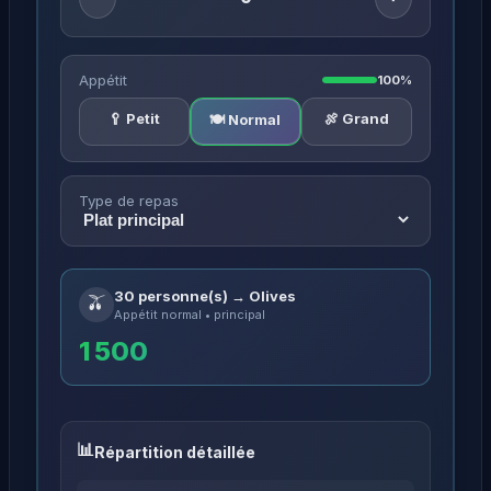
Appétit
100%
🥄 Petit
🍖 Grand
🍽️ Normal
Type de repas
30 personne(s) → Olives
🫒
Appétit normal • principal
1 500
Répartition détaillée