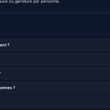
auce ou garniture par personne.
ent ?
?
sonnes ?