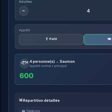
Adultes
−
Appétit
🥄 Petit
🍽
🐟
4 personne(s) → Saumon
Appétit normal • principal
600
Répartition détaillée
👥 Total cru