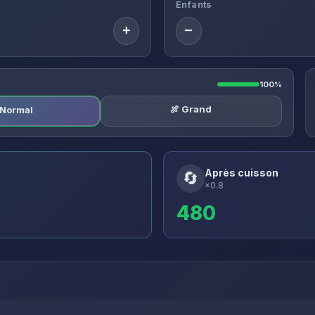
Enfants
+
−
100%
🍖 Grand
️ Normal
Après cuisson
🔄
×0.8
480