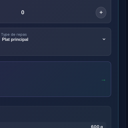
+
Type de repas
→
600 g