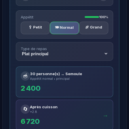
Appétit
100%
🥄 Petit
🍖 Grand
🍽️ Normal
Type de repas
30 personne(s) → Semoule
🥣
Appétit normal • principal
2 400
Après cuisson
🔄
×2.8
→
6 720