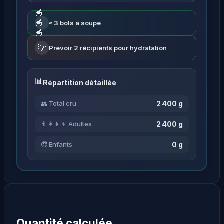
🥣
🥣
≈ 3 bols à soupe
🥣
💡
Prévoir 2 récipients pour hydratation
Répartition détaillée
2 400 g
👥 Total cru
2 400 g
👨‍👩‍👧‍👦 Adultes
0 g
🧒 Enfants
Quantité calculée