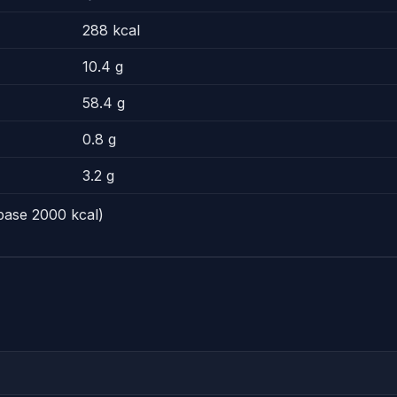
288 kcal
10.4 g
58.4 g
0.8 g
3.2 g
base 2000 kcal)