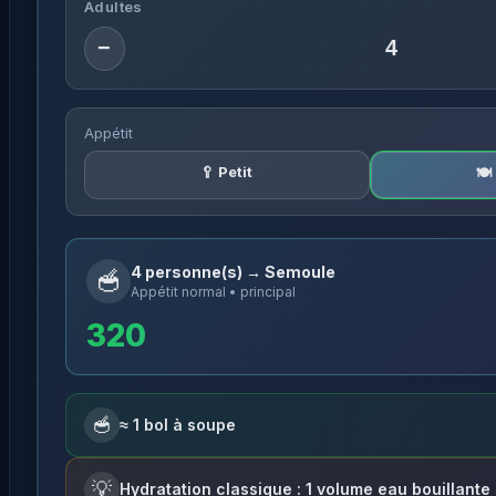
Adultes
−
Appétit
🥄 Petit
🍽
4 personne(s) → Semoule
🥣
Appétit normal • principal
320
🥣
≈ 1 bol à soupe
💡
Hydratation classique : 1 volume eau bouillante