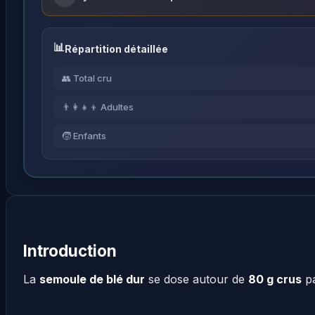
Répartition détaillée
👥 Total cru
👨‍👩‍👧‍👦 Adultes
🧒 Enfants
Introduction
La
semoule de blé dur
se dose autour de
80 g crus
pa