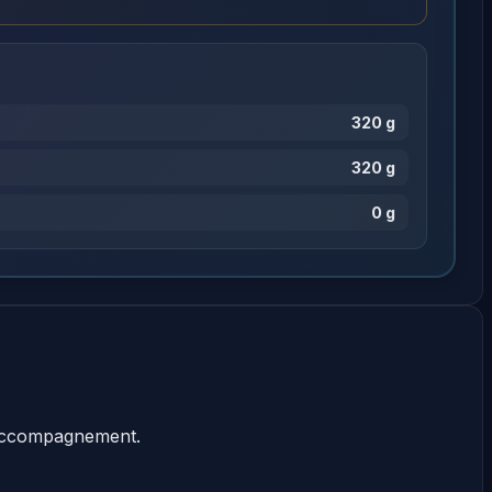
320 g
320 g
0 g
ccompagnement.