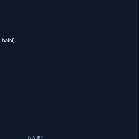
halbi).
% AJR*