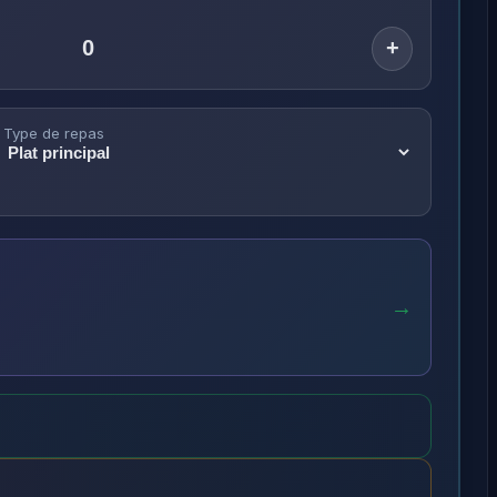
+
Type de repas
→