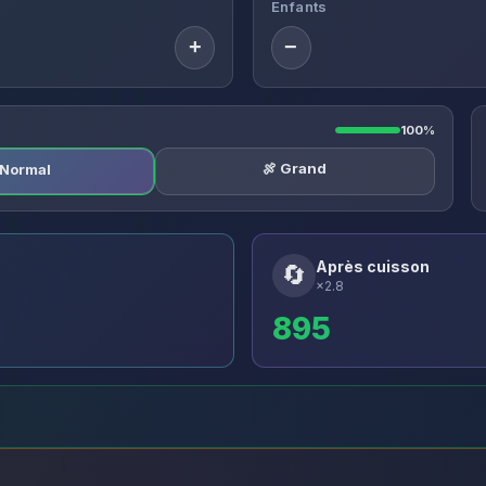
Enfants
+
−
100%
🍖 Grand
️ Normal
Après cuisson
🔄
×2.8
895