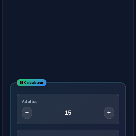
Adultes
−
+