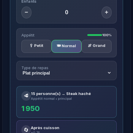
Enfants
−
+
Appétit
100%
🥄 Petit
🍖 Grand
🍽️ Normal
Type de repas
15 personne(s) → Steak haché
🥩
Appétit normal • principal
1 950
Après cuisson
🔄
×0.75