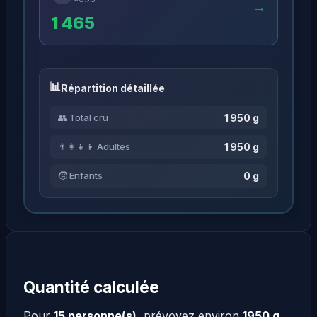
→
1 465
Répartition détaillée
1 950 g
👥 Total cru
1 950 g
👨‍👩‍👧‍👦 Adultes
0 g
🧒 Enfants
Quantité calculée
Pour
15 personne(s)
, prévoyez environ
1950 g