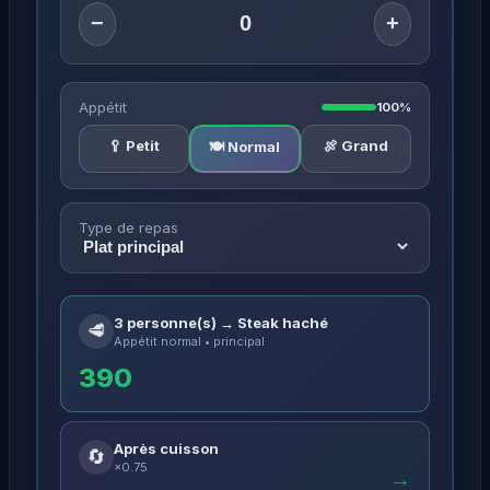
−
+
Appétit
100%
🥄 Petit
🍖 Grand
🍽️ Normal
Type de repas
3 personne(s) → Steak haché
🥩
Appétit normal • principal
390
Après cuisson
🔄
×0.75
→