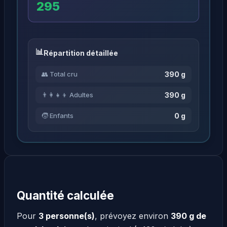
295
Répartition détaillée
390 g
👥 Total cru
390 g
👨‍👩‍👧‍👦 Adultes
0 g
🧒 Enfants
Quantité calculée
Pour
3 personne(s)
, prévoyez environ
390 g de