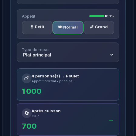
Appétit
100%
🥄 Petit
🍖 Grand
🍽️ Normal
Type de repas
4 personne(s) → Poulet
🍗
Appétit normal • principal
1 000
Après cuisson
🔄
×0.7
→
700