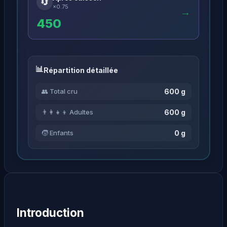
🔄
×0.75
→
450
Répartition détaillée
600 g
👥 Total cru
600 g
👨‍👩‍👧‍👦 Adultes
0 g
🧒 Enfants
Introduction