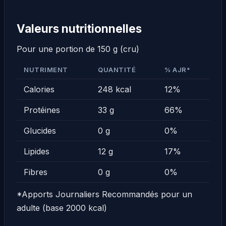
Valeurs nutritionnelles
Pour une portion de 150 g (cru)
NUTRIMENT
QUANTITÉ
% AJR*
Calories
248 kcal
12%
Protéines
33 g
66%
Glucides
0 g
0%
Lipides
12 g
17%
Fibres
0 g
0%
*Apports Journaliers Recommandés pour un
adulte (base 2000 kcal)