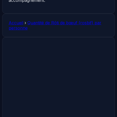
accompagnement.
Accueil
›
Quantité de Rôti de bœuf (rosbif) par
personne