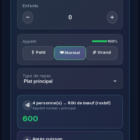
Enfants
−
+
Appétit
100%
🥄 Petit
🍖 Grand
🍽️ Normal
Type de repas
4 personne(s) → Rôti de bœuf (rosbif)
🥩
Appétit normal • principal
600
Après cuisson