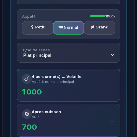
Appétit
100%
🥄 Petit
🍖 Grand
🍽️ Normal
Type de repas
4 personne(s) → Volaille
🍗
Appétit normal • principal
1 000
Après cuisson
🔄
×0.7
→
700