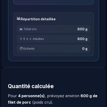
Répartition détaillée
600 g
👥 Total cru
600 g
👨‍👩‍👧‍👦 Adultes
0 g
🧒 Enfants
Quantité calculée
Pour
4 personne(s)
, prévoyez environ
600 g de
filet de porc
(poids cru).