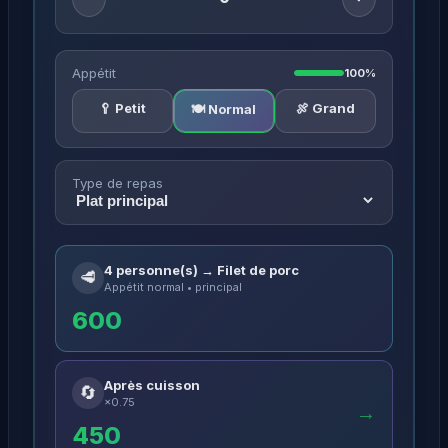
Appétit
100%
🥄 Petit
🍖 Grand
🍽️ Normal
Type de repas
4 personne(s) → Filet de porc
🥩
Appétit normal • principal
600
Après cuisson
🔄
×0.75
→
450