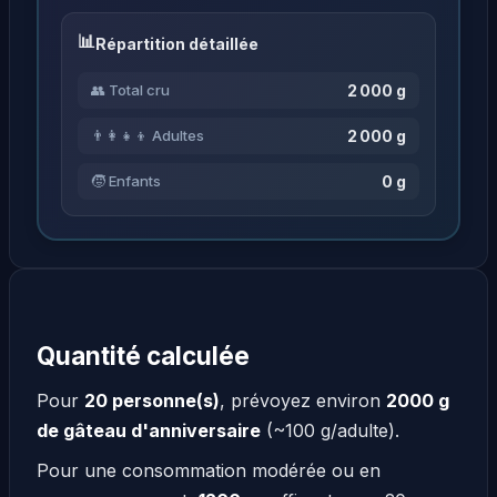
Répartition détaillée
2 000 g
👥 Total cru
2 000 g
👨‍👩‍👧‍👦 Adultes
0 g
🧒 Enfants
Quantité calculée
Pour
20 personne(s)
, prévoyez environ
2000 g
de gâteau d'anniversaire
(~100 g/adulte).
Pour une consommation modérée ou en