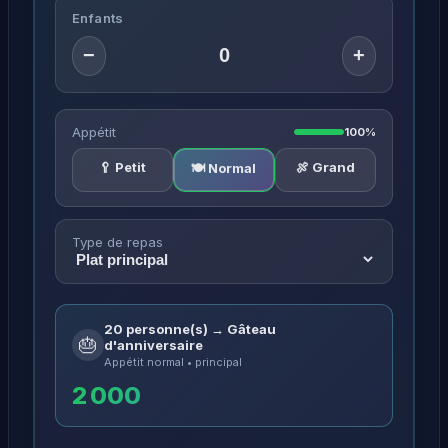
Enfants
−
+
Appétit
100%
🥄 Petit
🍖 Grand
🍽️ Normal
Type de repas
20 personne(s) → Gâteau
🎂
d'anniversaire
Appétit normal • principal
2 000