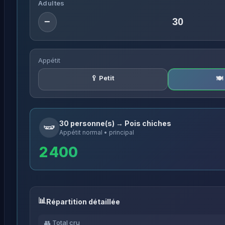
Adultes
−
Appétit
🥄 Petit
🍽
30 personne(s) → Pois chiches
🫛
Appétit normal • principal
2 400
Répartition détaillée
👥 Total cru