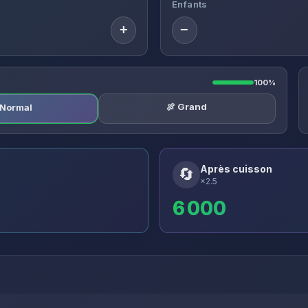
Enfants
+
−
100%
🍖 Grand
️ Normal
Après cuisson
🔄
×2.5
6 000