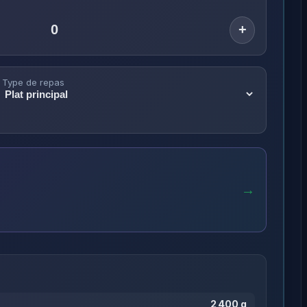
+
Type de repas
→
2 400 g