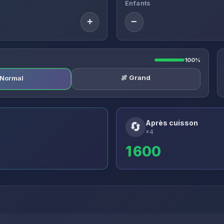
Enfants
+
−
100%
🍖 Grand
️ Normal
Après cuisson
🔄
×4
1 600