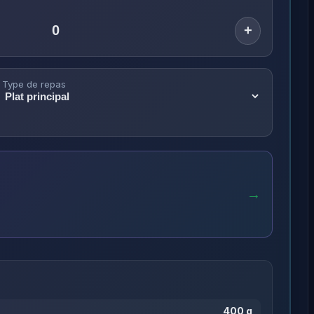
+
Type de repas
→
400 g