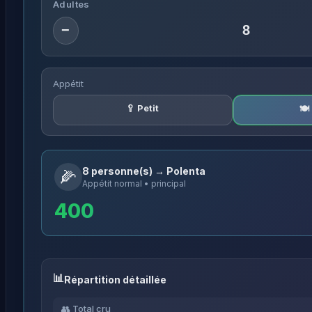
Adultes
−
Appétit
🥄 Petit
🍽
8 personne(s) → Polenta
🌽
Appétit normal • principal
400
Répartition détaillée
👥 Total cru