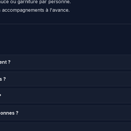
auce ou garniture par personne.
s accompagnements à l'avance.
ent ?
s ?
?
sonnes ?