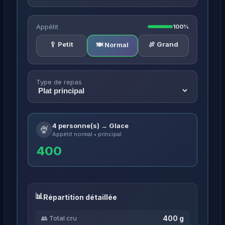
Appétit
100%
🥄 Petit
🍖 Grand
🍽️ Normal
Type de repas
4 personne(s) → Glace
🍨
Appétit normal • principal
400
Répartition détaillée
400 g
👥 Total cru