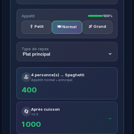
Appétit
100%
🥄 Petit
🍖 Grand
🍽️ Normal
Type de repas
4 personne(s) → Spaghetti
🍝
Appétit normal • principal
400
Après cuisson
🔄
×2.5
→
1 000