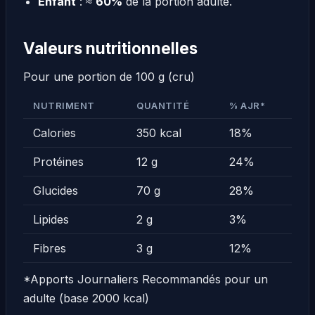
Enfant
: ≈
60%
de la portion adulte.
Valeurs nutritionnelles
Pour une portion de 100 g (cru)
NUTRIMENT
QUANTITÉ
% AJR*
Calories
350 kcal
18%
Protéines
12 g
24%
Glucides
70 g
28%
Lipides
2 g
3%
Fibres
3 g
12%
*Apports Journaliers Recommandés pour un
adulte (base 2000 kcal)