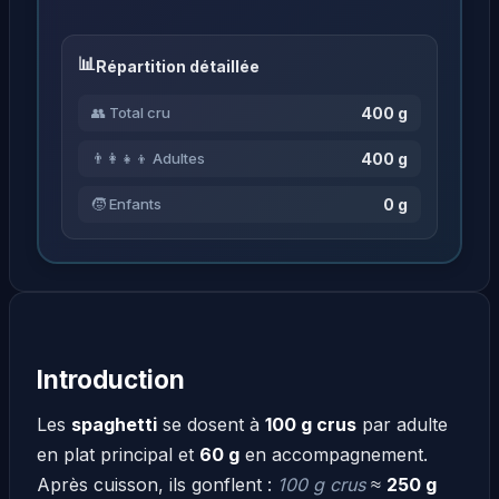
Répartition détaillée
400 g
👥 Total cru
400 g
👨‍👩‍👧‍👦 Adultes
0 g
🧒 Enfants
Introduction
Les
spaghetti
se dosent à
100 g crus
par adulte
en plat principal et
60 g
en accompagnement.
Après cuisson, ils gonflent :
100 g crus
≈
250 g