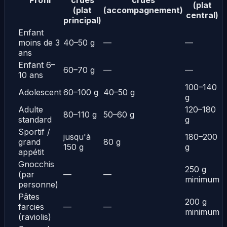
(plat
(plat
(accompagnement)
central)
principal)
Enfant
moins de 3
40–50 g
—
—
ans
Enfant 6–
60–70 g
—
—
10 ans
100–140
Adolescent
60–100 g
40–50 g
g
Adulte
120–180
80–110 g
50–60 g
standard
g
Sportif /
jusqu'à
180–200
grand
80 g
150 g
g
appétit
Gnocchis
250 g
(par
—
—
minimum
personne)
Pâtes
200 g
farcies
—
—
minimum
(raviolis)