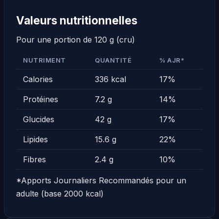
Valeurs nutritionnelles
Pour une portion de 120 g (cru)
NUTRIMENT
QUANTITÉ
% AJR*
Calories
336 kcal
17%
Protéines
7.2 g
14%
Glucides
42 g
17%
Lipides
15.6 g
22%
Fibres
2.4 g
10%
*Apports Journaliers Recommandés pour un
adulte (base 2000 kcal)