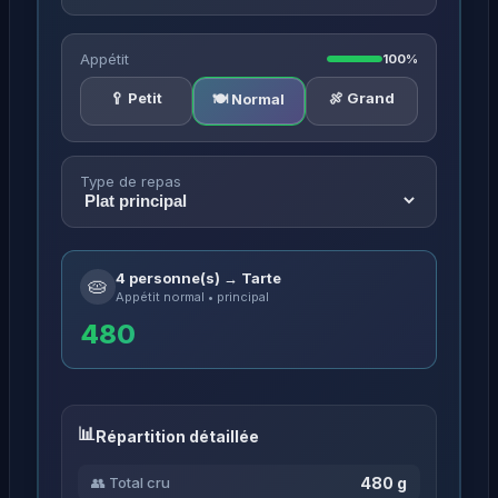
Appétit
100%
🥄 Petit
🍖 Grand
🍽️ Normal
Type de repas
4 personne(s) → Tarte
🥧
Appétit normal • principal
480
Répartition détaillée
480 g
👥 Total cru